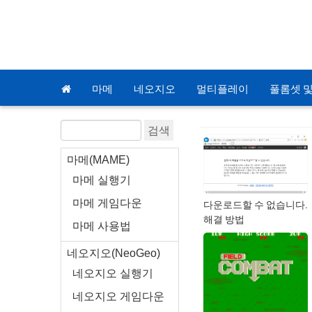
마메
네오지오
멀티플레이
풀롬셋 및
마메(MAME)
마메 실행기
다운로드할 수 없습니다.
마메 게임다운
해결 방법
마메 사용법
네오지오(NeoGeo)
네오지오 실행기
네오지오 게임다운