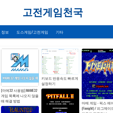
고전게임천국
 정보
도스게임/고전게임
기타
키보드 반응속도 빠르게
설정하기
[마메32 사용법] MAME32
게임 목록에 나오지 않을
때 해결 방법
마메 게임 - 픽스 에
(Fixeight) / 피그제이