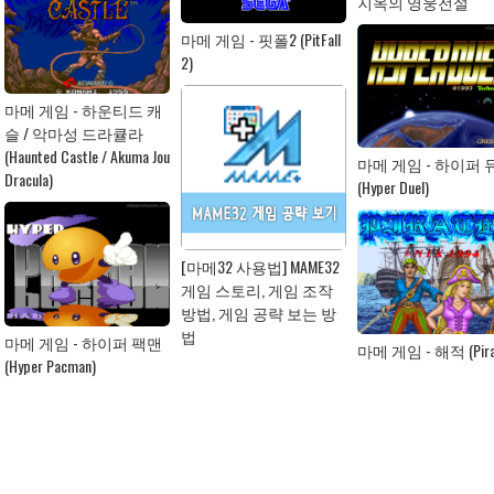
지옥의 영웅전설
마메 게임 - 핏폴2 (PitFall
2)
마메 게임 - 하운티드 캐
슬 / 악마성 드라큘라
(Haunted Castle / Akuma Jou
마메 게임 - 하이퍼 
Dracula)
(Hyper Duel)
[마메32 사용법] MAME32
게임 스토리, 게임 조작
방법, 게임 공략 보는 방
법
마메 게임 - 하이퍼 팩맨
마메 게임 - 해적 (Pira
(Hyper Pacman)