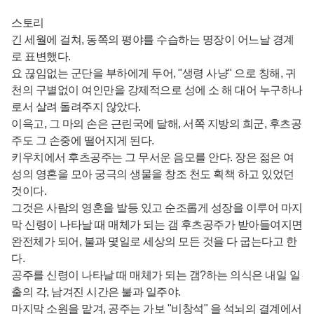
스토리
긴 세월에 걸쳐, 동쪽의 평야를 수습하는 명장이 어느날 경계
로 표변했다.
요 끊임없는 군단을 부하에게 두어, "생령 사냥" 으로 칭해, 귀
천의 구별없이 여인만을 강제적으로 성에 소 해 대어 누구하나
로서 살려 돌려주지 않았다.
이윽고, 그 마의 손은 근린국에 달해, 서쪽 지방의 희군, 후츠공
주도 그 손중에 떨어지게 된다.
키우치에서 후츠공주는 그 무서운 음모를 안다. 장은 젊은 여
성의 영혼을 모아 궁극의 생물을 창조 천도 획책 하고 있었던
것이다.
그것은 사람의 영혼을 발등 있고 순조롭게 성장을 이루어 마지
막 신령이 나타날 때 매체가 되는 갬 후츠공주가 받아들여지면
완전체가 되어, 불과 몇일로 세상의 모든 것을 다 굽는다고 한
다.
공주를 신령이 나타날 때 매체가 되는 갬?하는 의식은 내일 일
출의 각, 남겨진 시간은 불과 일주야.
마지막 소원을 맡겨, 공주는 가보 "비창석" 을 석뇌의 결계에서