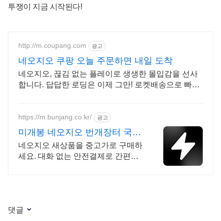
투쟁이 지금 시작된다!
http://m.coupang.com
광고
네오지오 쿠팡 오늘 주문하면 내일 도착
네오지오, 끊김 없는 플레이로 생생한 몰입감을 선사
합니다. 답답한 로딩은 이제 그만! 로켓배송으로 빠르
게 받아 즐기세요.
https://m.bunjang.co.kr/
광고
미개봉 네오지오 번개장터 국내
최대 브랜드 중고거래
네오지오 새상품을 중고가로 구매하
세요. 대화 없는 안전결제로 간편하
게! 전국 각지에서 올라오는 전국구
최다 상품 매일 10만 개 이상의 신규
상품 업로드
댓글