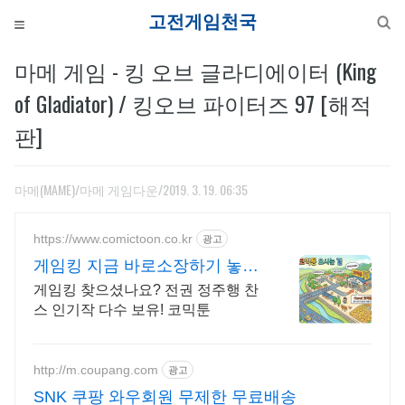
고전게
마메 게임 - 킹 오브 글라디에이터 (King
of Gladiator) / 킹오브 파이터즈 97 [해적
판]
마메(MAME)/마메 게임다운
/2019. 3. 19. 06:35
https://www.comictoon.co.kr
광고
게임킹 지금 바로소장하기 놓치
면 품절 판타지 전권세트
게임킹 찾으셨나요? 전권 정주행 찬
스 인기작 다수 보유! 코믹툰
http://m.coupang.com
광고
SNK 쿠팡 와우회원 무제한 무료배송