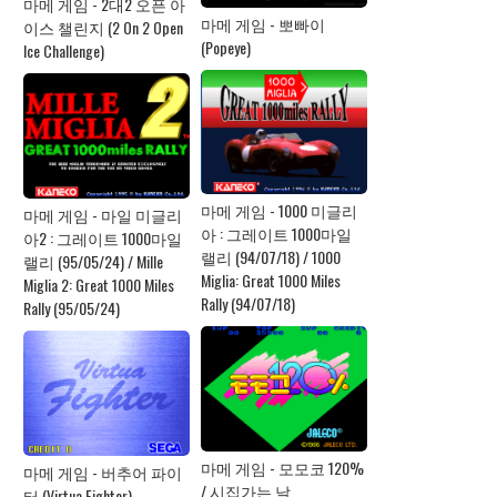
마메 게임 - 2대2 오픈 아
마메 게임 - 뽀빠이
이스 챌린지 (2 On 2 Open
(Popeye)
Ice Challenge)
마메 게임 - 1000 미글리
마메 게임 - 마일 미글리
아 : 그레이트 1000마일
아2 : 그레이트 1000마일
랠리 (94/07/18) / 1000
랠리 (95/05/24) / Mille
Miglia: Great 1000 Miles
Miglia 2: Great 1000 Miles
Rally (94/07/18)
Rally (95/05/24)
마메 게임 - 모모코 120%
마메 게임 - 버추어 파이
/ 시집가는 날
터 (Virtua Fighter)